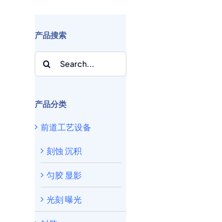
产品搜索
Search
for:
产品分类
前道工艺设备
刻蚀 沉积
匀胶 显影
光刻 曝光