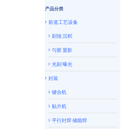
产品分类
前道工艺设备
刻蚀 沉积
匀胶 显影
光刻 曝光
封装
键合机
贴片机
平行封焊 储能焊