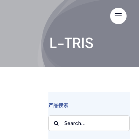
Skip
to
content
L-TRIS
产品搜索
Search
for: