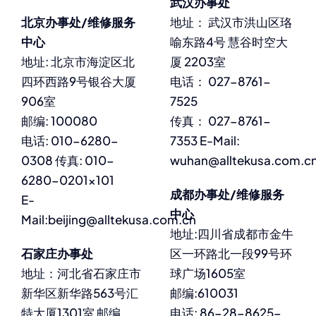
武汉办事处
北京办事处/维修服务
地址： 武汉市洪山区珞
中心
喻东路4号 慧谷时空大
地址: 北京市海淀区北
厦 2203室
四环西路9号银谷大厦
电话： 027-8761-
906室
7525
邮编: 100080
传真： 027-8761-
电话: 010-6280-
7353 E-Mail:
0308 传真: 010-
wuhan@alltekusa.com.c
6280-0201×101
成都办事处/维修服务
E-
中心
Mail:beijing@alltekusa.com.cn
地址:四川省成都市金牛
石家庄办事处
区一环路北一段99号环
地址：河北省石家庄市
球广场1605室
新华区新华路563号汇
邮编:610031
特大厦1301室 邮编
电话: 86-28-8625-