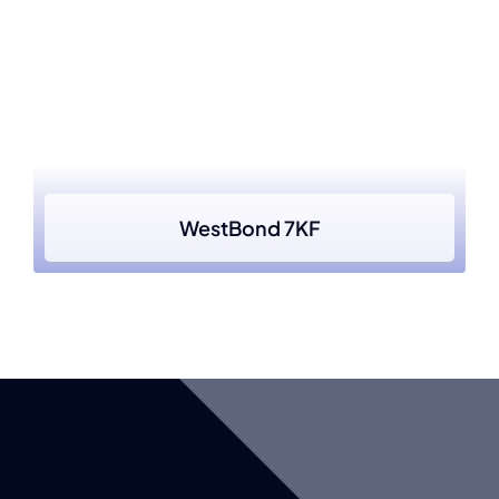
WestBond 7KF