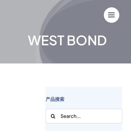
Skip
to
content
WEST BOND
产品搜索
Search
for: