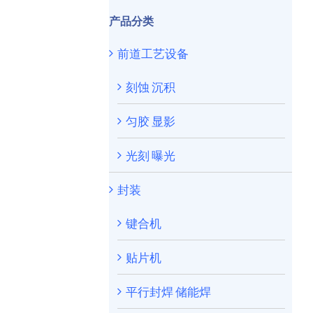
产品分类
前道工艺设备
刻蚀 沉积
匀胶 显影
光刻 曝光
封装
键合机
贴片机
平行封焊 储能焊