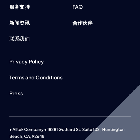
服务支持
FAQ
新闻资讯
合作伙伴
联系我们
Privacy Policy
Terms and Conditions
Press
• Alltek Company • 18281 Gothard St. Suite 102 , Huntington
Beach, CA, 92648