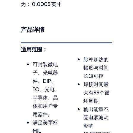
为： 0.0005 英寸
产品详情
适用范围：
脉冲加热的
可封装微电
幅度与时间
子、光电器
长短可控
件、DIP、
焊接时间最
TO、光电、
大有99个循
半导体、晶
环周期
体和用户专
输出能量不
用器件。
受电源波动
满足美军标
影响
MIL