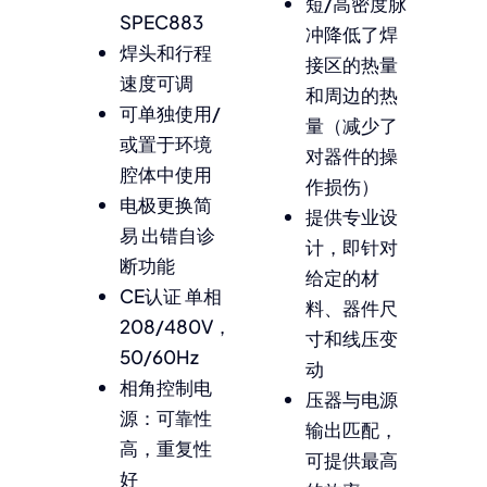
短/高密度脉
SPEC883
冲降低了焊
焊头和行程
接区的热量
速度可调
和周边的热
可单独使用/
量（减少了
或置于环境
对器件的操
腔体中使用
作损伤）
电极更换简
提供专业设
易 出错自诊
计，即针对
断功能
给定的材
CE认证 单相
料、器件尺
208/480V，
寸和线压变
50/60Hz
动
相角控制电
压器与电源
源：可靠性
输出匹配，
高，重复性
可提供最高
好