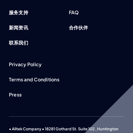
服务支持
FAQ
新闻资讯
合作伙伴
联系我们
Privacy Policy
Terms and Conditions
Press
• Alltek Company • 18281 Gothard St. Suite 102 , Huntington